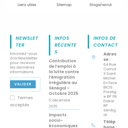
Liens utiles
Sitemap
Stage/recrut.
NEWSLET
INFOS
INFOS DE
TER
RÉCENTE
CONTACT
S
Inscrivez-vous
Adres
à la Newsletter
se :
Contribution
pour recevoir
64 Rue
de l’emploi à
les dernières
Carnot
la lutte contre
informations.
X Saint
l’émigration
Michel.
irrégulière au
En face
VALIDER
BICIS
Sénégal –
Prestig
Octobre 2025
e BP 116
Termes
5 décembre
Dakar
acceptés
RP
2025
Sénég
Impacts
al
socio-
Télép
économiques
hone :