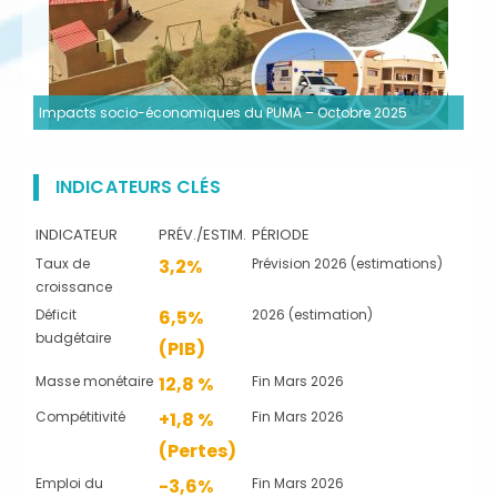
Impacts socio-économiques du PUMA – Octobre 2025
INDICATEURS CLÉS
INDICATEUR
PRÉV./ESTIM.
PÉRIODE
Taux de
3,2%
Prévision 2026 (estimations)
croissance
Déficit
6,5%
2026 (estimation)
budgétaire
(PIB)
Masse monétaire
12,8 %
Fin Mars 2026
Compétitivité
+1,8 %
Fin Mars 2026
(Pertes)
Emploi du
-3,6%
Fin Mars 2026