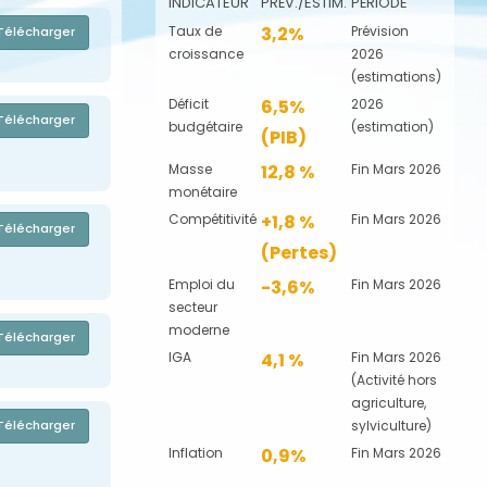
INDICATEUR
PRÉV./ESTIM.
PÉRIODE
Taux de
3,2%
Prévision
Télécharger
croissance
2026
(estimations)
Déficit
6,5%
2026
Télécharger
budgétaire
(estimation)
(PIB)
Masse
12,8 %
Fin Mars 2026
monétaire
Compétitivité
+1,8 %
Fin Mars 2026
Télécharger
(Pertes)
Emploi du
-3,6%
Fin Mars 2026
secteur
moderne
Télécharger
IGA
4,1 %
Fin Mars 2026
(Activité hors
agriculture,
sylviculture)
Télécharger
Inflation
0,9%
Fin Mars 2026