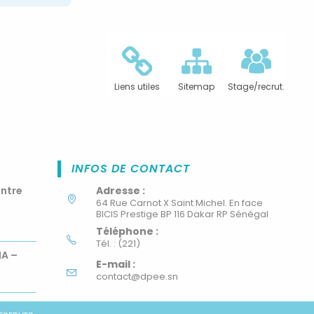
Liens utiles
Sitemap
Stage/recrut.
INFOS DE CONTACT
ontre
Adresse :
64 Rue Carnot X Saint Michel. En face
BICIS Prestige BP 116 Dakar RP Sénégal
Téléphone :
Tél. : (221)
MA –
E-mail :
contact@dpee.sn