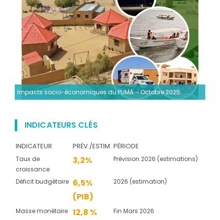
Impacts socio-économiques du PUMA – Octobre 2025
INDICATEURS CLÉS
INDICATEUR
PRÉV./ESTIM.
PÉRIODE
Taux de
3,2%
Prévision 2026 (estimations)
croissance
Déficit budgétaire
6,5%
2026 (estimation)
(PIB)
Masse monétaire
12,8 %
Fin Mars 2026