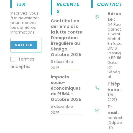
TER
RÉCENTE
CONTACT
S
Inscrivez-vous
Adres
à la Newsletter
se :
Contribution
pour recevoir
64 Rue
de l’emploi à
les dernières
Carnot
la lutte contre
informations.
X Saint
l’émigration
Michel.
irrégulière au
En face
VALIDER
BICIS
Sénégal –
Prestig
Octobre 2025
e BP 116
Termes
5 décembre
Dakar
acceptés
RP
2025
Sénég
Impacts
al
socio-
Télép
économiques
hone :
du PUMA –
Tél. :
Octobre 2025
(221)
5 décembre
E-
mail :
2025
contact
@dpee
.sn