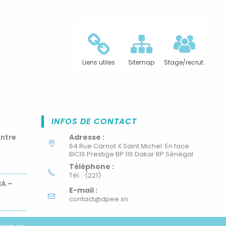
Liens utiles
Sitemap
Stage/recrut.
INFOS DE CONTACT
ontre
Adresse :
64 Rue Carnot X Saint Michel. En face
BICIS Prestige BP 116 Dakar RP Sénégal
Téléphone :
Tél. : (221)
MA –
E-mail :
contact@dpee.sn