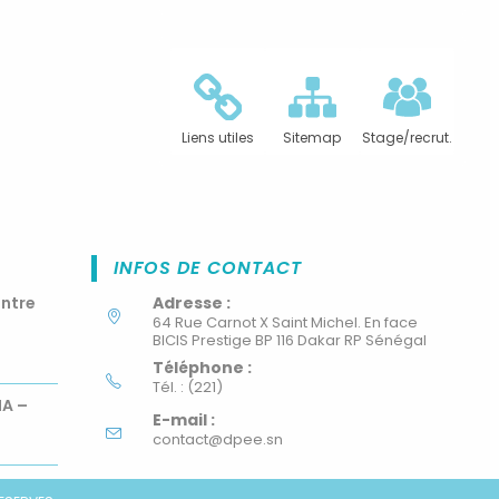
Liens utiles
Sitemap
Stage/recrut.
INFOS DE CONTACT
ontre
Adresse :
64 Rue Carnot X Saint Michel. En face
BICIS Prestige BP 116 Dakar RP Sénégal
Téléphone :
Tél. : (221)
MA –
E-mail :
contact@dpee.sn