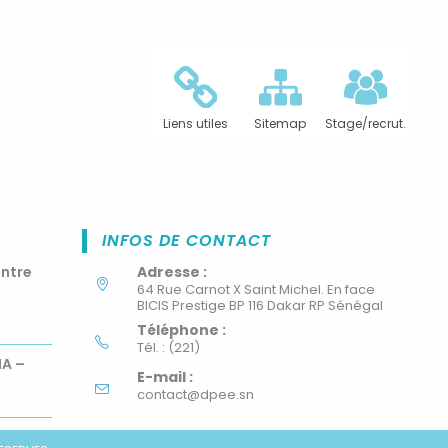
Liens utiles
Sitemap
Stage/recrut.
INFOS DE CONTACT
ontre
Adresse :
64 Rue Carnot X Saint Michel. En face
BICIS Prestige BP 116 Dakar RP Sénégal
Téléphone :
Tél. : (221)
MA –
E-mail :
contact@dpee.sn