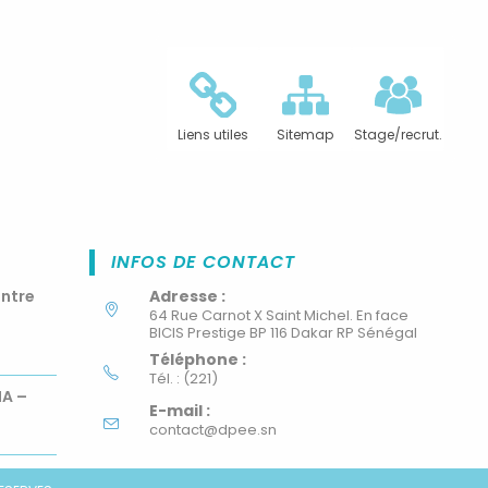
Liens utiles
Sitemap
Stage/recrut.
INFOS DE CONTACT
ontre
Adresse :
64 Rue Carnot X Saint Michel. En face
BICIS Prestige BP 116 Dakar RP Sénégal
Téléphone :
Tél. : (221)
MA –
E-mail :
contact@dpee.sn