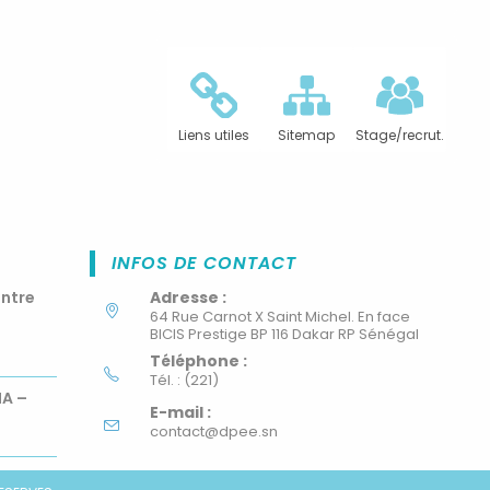
Liens utiles
Sitemap
Stage/recrut.
INFOS DE CONTACT
ontre
Adresse :
64 Rue Carnot X Saint Michel. En face
BICIS Prestige BP 116 Dakar RP Sénégal
Téléphone :
Tél. : (221)
MA –
E-mail :
contact@dpee.sn