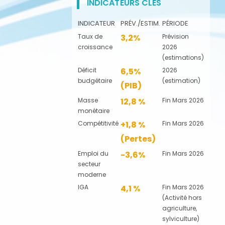
INDICATEURS CLÉS
INDICATEUR
PRÉV./ESTIM.
PÉRIODE
Taux de
3,2%
Prévision
croissance
2026
(estimations)
Déficit
6,5%
2026
budgétaire
(estimation)
(PIB)
Masse
12,8 %
Fin Mars 2026
monétaire
Compétitivité
+1,8 %
Fin Mars 2026
(Pertes)
Emploi du
-3,6%
Fin Mars 2026
secteur
moderne
IGA
4,1 %
Fin Mars 2026
(Activité hors
agriculture,
sylviculture)