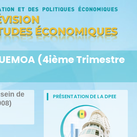
 l’UEMOA (4ième Trimestre
 sein de
PRÉSENTATION DE LA DPEE
008)