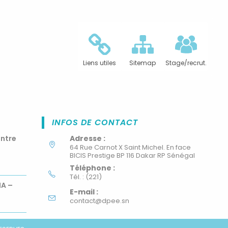
Liens utiles
Sitemap
Stage/recrut.
INFOS DE CONTACT
ontre
Adresse :
64 Rue Carnot X Saint Michel. En face
BICIS Prestige BP 116 Dakar RP Sénégal
Téléphone :
Tél. : (221)
MA –
E-mail :
contact@dpee.sn