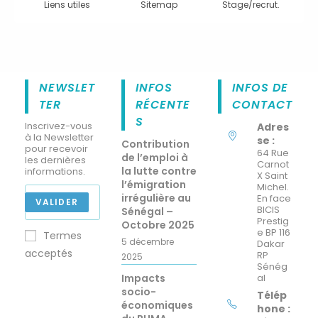
Liens utiles
Sitemap
Stage/recrut.
NEWSLET
INFOS
INFOS DE
TER
RÉCENTE
CONTACT
S
Inscrivez-vous
Adres
à la Newsletter
se :
Contribution
pour recevoir
64 Rue
de l’emploi à
les dernières
Carnot
la lutte contre
informations.
X Saint
l’émigration
Michel.
irrégulière au
En face
VALIDER
BICIS
Sénégal –
Prestig
Octobre 2025
e BP 116
Termes
5 décembre
Dakar
acceptés
RP
2025
Sénég
Impacts
al
socio-
Télép
économiques
hone :