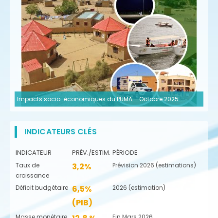
Impacts socio-économiques du PUMA – Octobre 2025
INDICATEURS CLÉS
INDICATEUR
PRÉV./ESTIM.
PÉRIODE
Taux de
3,2%
Prévision 2026 (estimations)
croissance
Déficit budgétaire
6,5%
2026 (estimation)
(PIB)
Masse monétaire
Fin Mars 2026