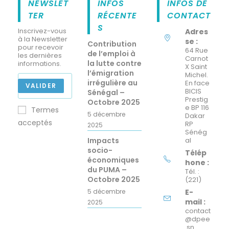
NEWSLET
INFOS
INFOS DE
TER
RÉCENTE
CONTACT
S
Inscrivez-vous
Adres
à la Newsletter
se :
Contribution
pour recevoir
64 Rue
de l’emploi à
les dernières
Carnot
la lutte contre
informations.
X Saint
l’émigration
Michel.
irrégulière au
En face
VALIDER
BICIS
Sénégal –
Prestig
Octobre 2025
e BP 116
Termes
5 décembre
Dakar
acceptés
RP
2025
Sénég
Impacts
al
socio-
Télép
économiques
hone :
du PUMA –
Tél. :
Octobre 2025
(221)
5 décembre
E-
mail :
2025
contact
@dpee
.sn