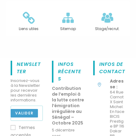
Liens utiles
Sitemap
Stage/recrut.
NEWSLET
INFOS
INFOS DE
TER
RÉCENTE
CONTACT
S
Inscrivez-vous
Adres
à la Newsletter
se :
Contribution
pour recevoir
64 Rue
de l’emploi à
les dernières
Carnot
la lutte contre
informations.
X Saint
l’émigration
Michel.
irrégulière au
En face
VALIDER
BICIS
Sénégal –
Prestig
Octobre 2025
e BP 116
Termes
5 décembre
Dakar
acceptés
RP