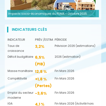
Impacts socio-économiques du PUMA – Octobre 2025
INDICATEURS CLÉS
INDICATEUR
PRÉV./ESTIM.
PÉRIODE
Taux de
3,2%
Prévision 2026 (estimations)
croissance
Déficit budgétaire
6,5%
2026 (estimation)
(PIB)
Masse monétaire
12,8 %
Fin Mars 2026
Compétitivité
+1,8 %
Fin Mars 2026
(Pertes)
Emploi du secteur
-3,6%
Fin Mars 2026
moderne
IGA
4,1 %
Fin Mars 2026 (Activité hors