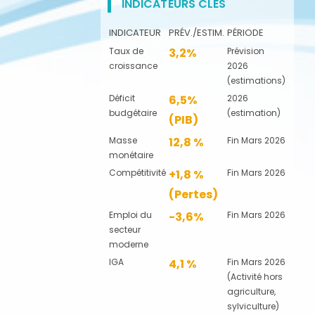
INDICATEURS CLÉS
INDICATEUR
PRÉV./ESTIM.
PÉRIODE
Taux de
3,2%
Prévision
croissance
2026
(estimations)
Déficit
6,5%
2026
budgétaire
(estimation)
(PIB)
Masse
12,8 %
Fin Mars 2026
monétaire
Compétitivité
+1,8 %
Fin Mars 2026
(Pertes)
Emploi du
-3,6%
Fin Mars 2026
secteur
moderne
IGA
4,1 %
Fin Mars 2026
(Activité hors
agriculture,
sylviculture)