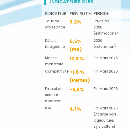
INDICATEURS CLÉS
INDICATEUR
PRÉV./ESTIM.
PÉRIODE
Taux de
3,2%
Prévision
croissance
2026
(estimations)
Déficit
6,5%
2026
budgétaire
(estimation)
(PIB)
Masse
12,8 %
Fin Mars 2026
monétaire
Compétitivité
+1,8 %
Fin Mars 2026
(Pertes)
Emploi du
-3,6%
Fin Mars 2026
secteur
moderne
IGA
4,1 %
Fin Mars 2026
(Activité hors
agriculture,
sylviculture)