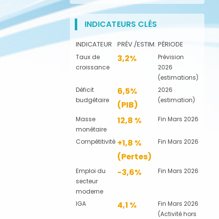
INDICATEURS CLÉS
INDICATEUR
PRÉV./ESTIM.
PÉRIODE
Taux de
3,2%
Prévision
croissance
2026
(estimations)
Déficit
6,5%
2026
budgétaire
(estimation)
(PIB)
Masse
12,8 %
Fin Mars 2026
monétaire
Compétitivité
+1,8 %
Fin Mars 2026
(Pertes)
Emploi du
-3,6%
Fin Mars 2026
secteur
moderne
IGA
4,1 %
Fin Mars 2026
(Activité hors