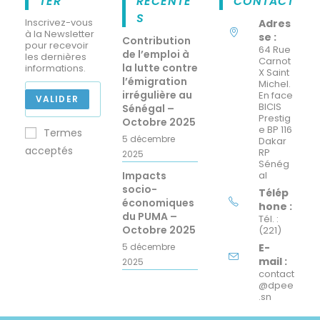
TER
RÉCENTE
CONTACT
S
Inscrivez-vous
Adres
à la Newsletter
se :
Contribution
pour recevoir
64 Rue
de l’emploi à
les dernières
Carnot
la lutte contre
informations.
X Saint
l’émigration
Michel.
irrégulière au
En face
VALIDER
BICIS
Sénégal –
Prestig
Octobre 2025
e BP 116
Termes
5 décembre
Dakar
acceptés
RP
2025
Sénég
Impacts
al
socio-
Télép
économiques
hone :
du PUMA –
Tél. :
Octobre 2025
(221)
5 décembre
E-
mail :
2025
contact
@dpee
.sn