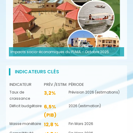
Impacts socio-économiques du PUMA – Octobre 2025
INDICATEURS CLÉS
INDICATEUR
PRÉV./ESTIM.
PÉRIODE
Taux de
3,2%
Prévision 2026 (estimations)
croissance
Déficit budgétaire
6,5%
2026 (estimation)
(PIB)
Masse monétaire
12,8 %
Fin Mars 2026