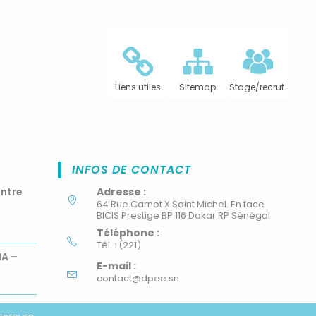
Liens utiles
Sitemap
Stage/recrut.
INFOS DE CONTACT
ontre
Adresse :
64 Rue Carnot X Saint Michel. En face
BICIS Prestige BP 116 Dakar RP Sénégal
Téléphone :
Tél. : (221)
MA –
E-mail :
contact@dpee.sn