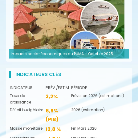
Impacts socio-économiques du PUMA – Octobre 2025
INDICATEURS CLÉS
INDICATEUR
PRÉV./ESTIM.
PÉRIODE
Taux de
3,2%
Prévision 2026 (estimations)
croissance
Déficit budgétaire
6,5%
2026 (estimation)
(PIB)
Masse monétaire
12,8 %
Fin Mars 2026