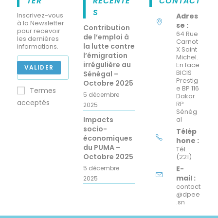
TER
RÉCENTE
CONTACT
S
Inscrivez-vous
Adres
à la Newsletter
se :
Contribution
pour recevoir
64 Rue
de l’emploi à
les dernières
Carnot
la lutte contre
informations.
X Saint
l’émigration
Michel.
irrégulière au
En face
VALIDER
BICIS
Sénégal –
Prestig
Octobre 2025
e BP 116
Termes
5 décembre
Dakar
acceptés
RP
2025
Sénég
Impacts
al
socio-
Télép
économiques
hone :
du PUMA –
Tél. :
Octobre 2025
(221)
5 décembre
E-
mail :
2025
contact
@dpee
.sn