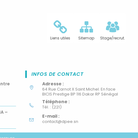
Liens utiles
Sitemap
Stage/recrut.
INFOS DE CONTACT
ontre
Adresse :
64 Rue Carnot X Saint Michel. En face
BICIS Prestige BP 116 Dakar RP Sénégal
Téléphone :
Tél. : (221)
MA –
E-mail :
contact@dpee.sn