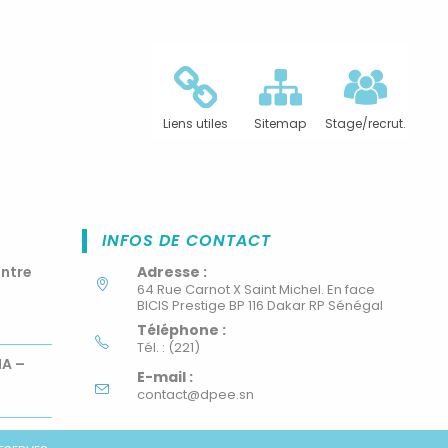
Liens utiles
Sitemap
Stage/recrut.
INFOS DE CONTACT
ontre
Adresse :
64 Rue Carnot X Saint Michel. En face
BICIS Prestige BP 116 Dakar RP Sénégal
Téléphone :
Tél. : (221)
MA –
E-mail :
contact@dpee.sn