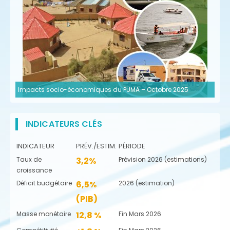
Impacts socio-économiques du PUMA – Octobre 2025
INDICATEURS CLÉS
INDICATEUR
PRÉV./ESTIM.
PÉRIODE
Taux de
3,2%
Prévision 2026 (estimations)
croissance
Déficit budgétaire
6,5%
2026 (estimation)
(PIB)
Masse monétaire
12,8 %
Fin Mars 2026