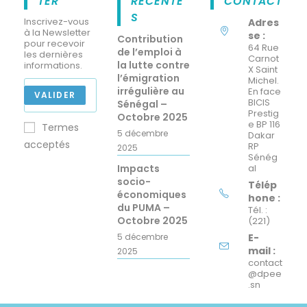
TER
RÉCENTE
CONTACT
S
Inscrivez-vous
Adres
à la Newsletter
se :
Contribution
pour recevoir
64 Rue
de l’emploi à
les dernières
Carnot
la lutte contre
informations.
X Saint
l’émigration
Michel.
irrégulière au
En face
VALIDER
BICIS
Sénégal –
Prestig
Octobre 2025
e BP 116
Termes
5 décembre
Dakar
acceptés
RP
2025
Sénég
Impacts
al
socio-
Télép
économiques
hone :
du PUMA –
Tél. :
Octobre 2025
(221)
5 décembre
E-
mail :
2025
contact
@dpee
.sn