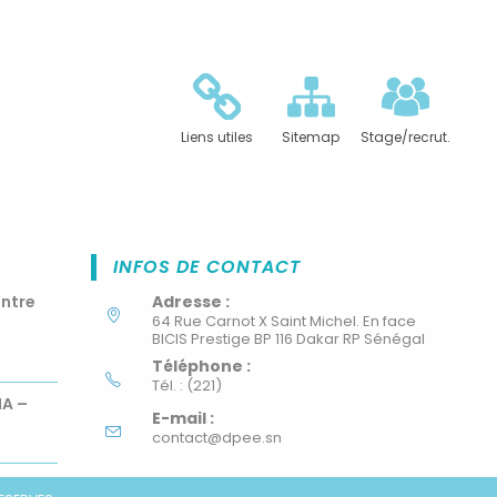
Liens utiles
Sitemap
Stage/recrut.
INFOS DE CONTACT
ontre
Adresse :
64 Rue Carnot X Saint Michel. En face
BICIS Prestige BP 116 Dakar RP Sénégal
Téléphone :
Tél. : (221)
MA –
E-mail :
contact@dpee.sn