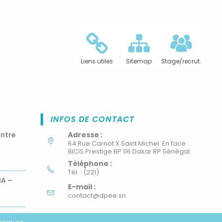
Liens utiles
Sitemap
Stage/recrut.
INFOS DE CONTACT
ontre
Adresse :
64 Rue Carnot X Saint Michel. En face
BICIS Prestige BP 116 Dakar RP Sénégal
Téléphone :
Tél. : (221)
MA –
E-mail :
contact@dpee.sn