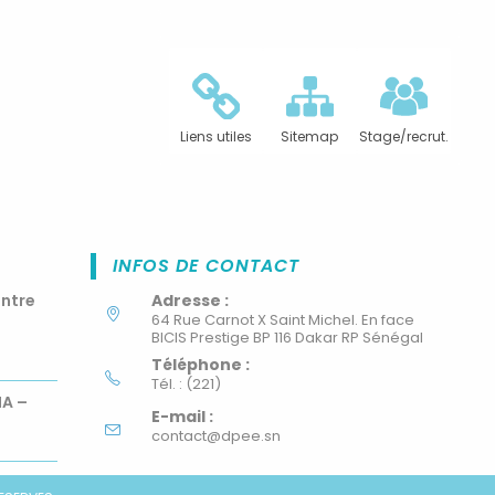
Liens utiles
Sitemap
Stage/recrut.
INFOS DE CONTACT
ontre
Adresse :
64 Rue Carnot X Saint Michel. En face
BICIS Prestige BP 116 Dakar RP Sénégal
Téléphone :
Tél. : (221)
MA –
E-mail :
contact@dpee.sn