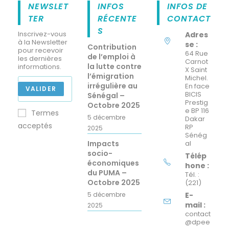
NEWSLET
INFOS
INFOS DE
TER
RÉCENTE
CONTACT
S
Inscrivez-vous
Adres
à la Newsletter
se :
Contribution
pour recevoir
64 Rue
de l’emploi à
les dernières
Carnot
la lutte contre
informations.
X Saint
l’émigration
Michel.
irrégulière au
En face
VALIDER
BICIS
Sénégal –
Prestig
Octobre 2025
e BP 116
Termes
5 décembre
Dakar
acceptés
RP
2025
Sénég
Impacts
al
socio-
Télép
économiques
hone :
du PUMA –
Tél. :
Octobre 2025
(221)
5 décembre
E-
mail :
2025
contact
@dpee