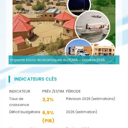
Impacts socio-économiques du PUMA – Octobre 2025
INDICATEURS CLÉS
INDICATEUR
PRÉV./ESTIM.
PÉRIODE
Taux de
3,2%
Prévision 2026 (estimations)
croissance
Déficit budgétaire
6,5%
2026 (estimation)
(PIB)