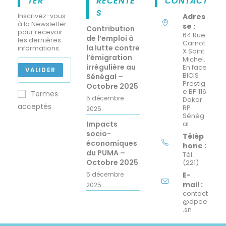
TER
RÉCENTE
CONTACT
S
Inscrivez-vous
Adres
à la Newsletter
se :
Contribution
pour recevoir
64 Rue
de l’emploi à
les dernières
Carnot
la lutte contre
informations.
X Saint
l’émigration
Michel.
irrégulière au
En face
VALIDER
BICIS
Sénégal –
Prestig
Octobre 2025
e BP 116
Termes
5 décembre
Dakar
acceptés
RP
2025
Sénég
Impacts
al
socio-
Télép
économiques
hone :
du PUMA –
Tél. :
Octobre 2025
(221)
5 décembre
E-
mail :
2025
contact
@dpee
.sn