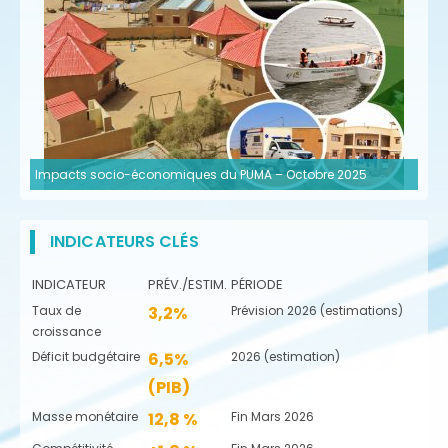
Impacts socio-économiques du PUMA – Octobre 2025
INDICATEURS CLÉS
INDICATEUR
PRÉV./ESTIM.
PÉRIODE
Taux de
3,2%
Prévision 2026 (estimations)
croissance
Déficit budgétaire
6,5%
2026 (estimation)
(PIB)
Masse monétaire
12,8 %
Fin Mars 2026