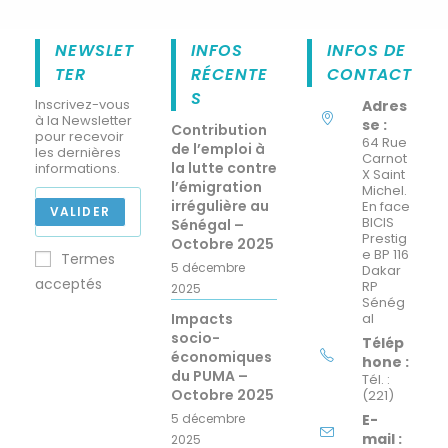
NEWSLET
INFOS
INFOS DE
TER
RÉCENTE
CONTACT
S
Inscrivez-vous
Adres
à la Newsletter
se :
Contribution
pour recevoir
64 Rue
de l’emploi à
les dernières
Carnot
la lutte contre
informations.
X Saint
l’émigration
Michel.
irrégulière au
En face
VALIDER
BICIS
Sénégal –
Prestig
Octobre 2025
e BP 116
Termes
5 décembre
Dakar
acceptés
RP
2025
Sénég
Impacts
al
socio-
Télép
économiques
hone :
du PUMA –
Tél. :
Octobre 2025
(221)
5 décembre
E-
mail :
2025