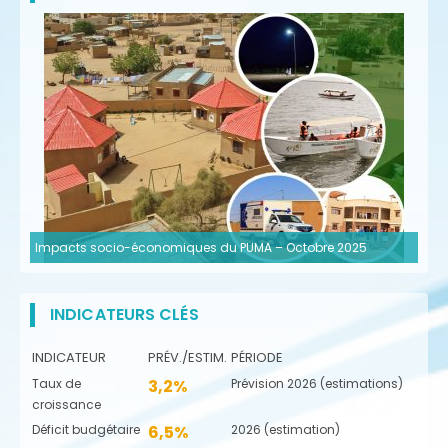
Impacts socio-économiques du PUMA – Octobre 2025
INDICATEURS CLÉS
INDICATEUR
PRÉV./ESTIM.
PÉRIODE
Taux de
3,2%
Prévision 2026 (estimations)
croissance
Déficit budgétaire
6,5%
2026 (estimation)