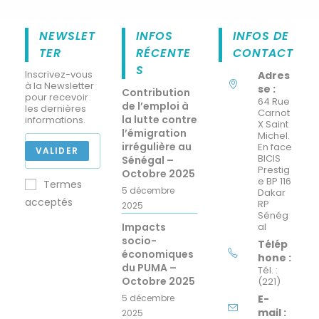
NEWSLET
INFOS
INFOS DE
TER
RÉCENTE
CONTACT
S
Inscrivez-vous
Adres
à la Newsletter
se :
Contribution
pour recevoir
64 Rue
de l’emploi à
les dernières
Carnot
la lutte contre
informations.
X Saint
l’émigration
Michel.
irrégulière au
En face
VALIDER
BICIS
Sénégal –
Prestig
Octobre 2025
e BP 116
Termes
5 décembre
Dakar
acceptés
RP
2025
Sénég
Impacts
al
socio-
Télép
économiques
hone :
du PUMA –
Tél. :
Octobre 2025
(221)
5 décembre
E-
mail :
2025