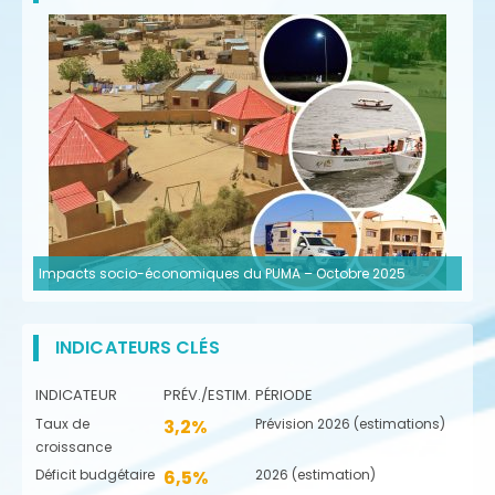
Impacts socio-économiques du PUMA – Octobre 2025
INDICATEURS CLÉS
INDICATEUR
PRÉV./ESTIM.
PÉRIODE
Taux de
3,2%
Prévision 2026 (estimations)
croissance
Déficit budgétaire
6,5%
2026 (estimation)