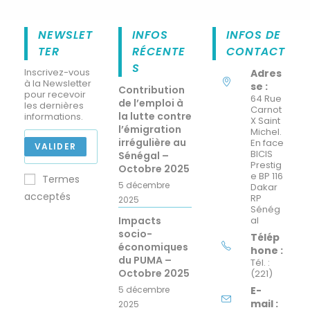
NEWSLET
INFOS
INFOS DE
TER
RÉCENTE
CONTACT
S
Inscrivez-vous
Adres
à la Newsletter
se :
Contribution
pour recevoir
64 Rue
de l’emploi à
les dernières
Carnot
la lutte contre
informations.
X Saint
l’émigration
Michel.
irrégulière au
En face
VALIDER
BICIS
Sénégal –
Prestig
Octobre 2025
e BP 116
Termes
5 décembre
Dakar
acceptés
RP
2025
Sénég
Impacts
al
socio-
Télép
économiques
hone :
du PUMA –
Tél. :
Octobre 2025
(221)
5 décembre
E-
mail :
2025