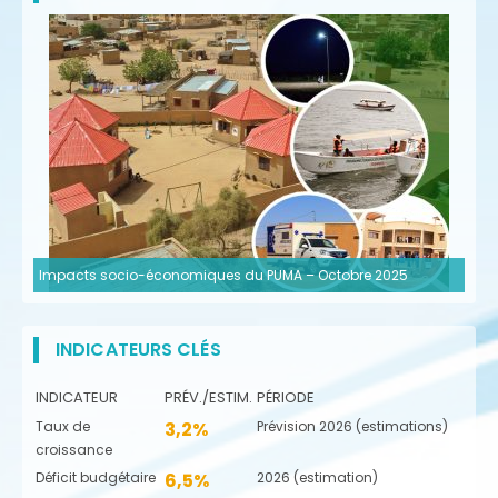
Impacts socio-économiques du PUMA – Octobre 2025
INDICATEURS CLÉS
INDICATEUR
PRÉV./ESTIM.
PÉRIODE
Taux de
3,2%
Prévision 2026 (estimations)
croissance
Déficit budgétaire
6,5%
2026 (estimation)