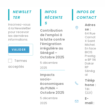
NEWSLET
INFOS
INFOS DE
TER
RÉCENTE
CONTACT
S
Inscrivez-vous
Adres
à la Newsletter
se :
Contribution
pour recevoir
64 Rue
de l’emploi à
les dernières
Carnot
la lutte contre
informations.
X Saint
l’émigration
Michel.
irrégulière au
En face
VALIDER
BICIS
Sénégal –
Prestig
Octobre 2025
e BP 116
Termes
5 décembre
Dakar
acceptés
RP
2025
Sénég
Impacts
al
socio-
Télép
économiques
hone :
du PUMA –
Tél. :
Octobre 2025
(221)
5 décembre
E-
mail :
2025