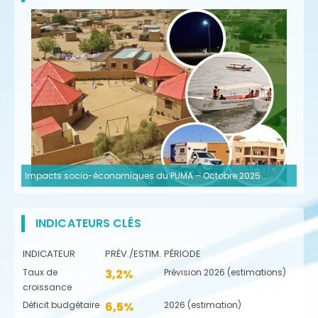
Impacts socio-économiques du PUMA – Octobre 2025
INDICATEURS CLÉS
INDICATEUR
PRÉV./ESTIM.
PÉRIODE
Taux de
3,2%
Prévision 2026 (estimations)
croissance
Déficit budgétaire
6,5%
2026 (estimation)