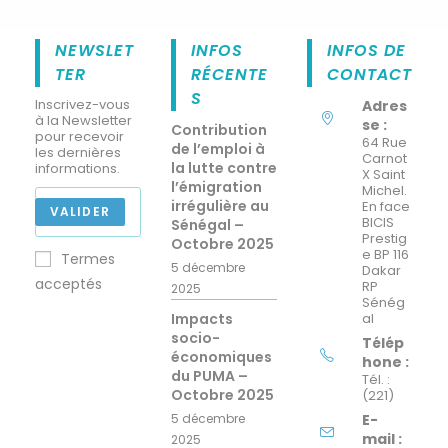
NEWSLET
INFOS
INFOS DE
TER
RÉCENTE
CONTACT
S
Inscrivez-vous
Adres
à la Newsletter
se :
Contribution
pour recevoir
64 Rue
de l’emploi à
les dernières
Carnot
la lutte contre
informations.
X Saint
l’émigration
Michel.
irrégulière au
En face
VALIDER
BICIS
Sénégal –
Prestig
Octobre 2025
e BP 116
Termes
5 décembre
Dakar
acceptés
RP
2025
Sénég
Impacts
al
socio-
Télép
économiques
hone :
du PUMA –
Tél. :
Octobre 2025
(221)
5 décembre
E-
mail :
2025